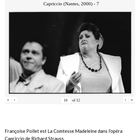
Capriccio (Nantes, 2000) - 7
«
‹
›
»
of
12
Françoise Pollet est La Comtesse Madeleine dans l’opéra
Capriccio de Richard Strauss.