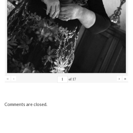
«
‹
›
»
of
17
Comments are closed.